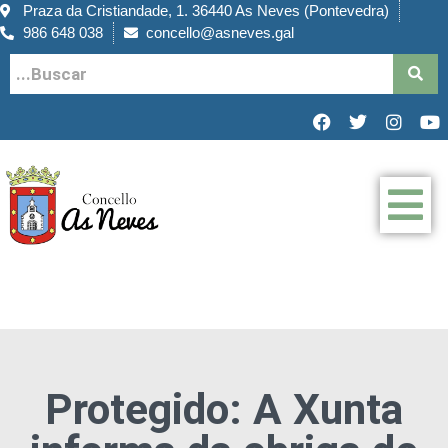
Praza da Cristiandade, 1. 36440 As Neves (Pontevedra)
986 648 038
concello@asneves.gal
Protegido: A Xunta