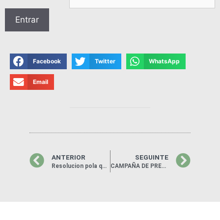
Facebook
Twitter
WhatsApp
Email
ANTERIOR
SEGUINTE
Resolucion pola que se aproba inicialmente e se somete a información pública o proxecto de expropiación forzosa Proxecto Construtivo de Apartadoiro ferroviario
CAMPAÑA DE PREVENCIÓN DE INCENDIOS FORESTAIS: INFORMACIÓN SOBRE DISTANCIAS E XESTIÓN DA BIOMASA