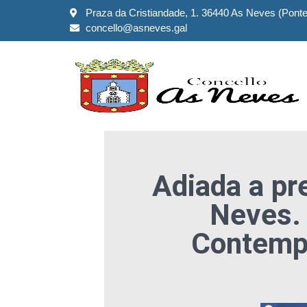
Praza da Cristiandade, 1. 36440 As Neves (Pont
concello@asneves.gal
Adiada a pre
Neves. 
Contemp