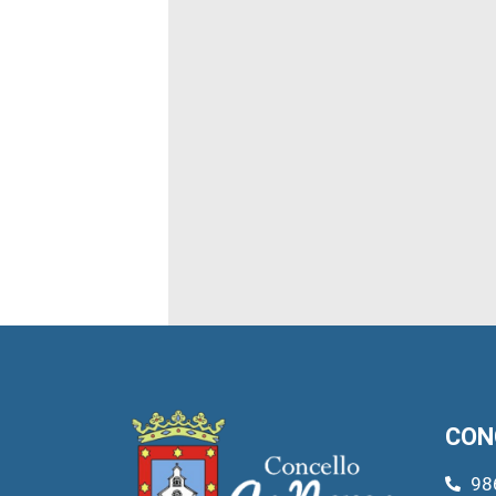
CON
98