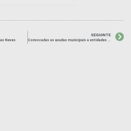
SEGUINTE
das Neves
Convocadas as axudas municipais a entidades sen fins de lucro