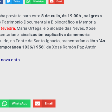
k
Twitter
WhatsApp
Email
ba prevista para este
8 de xullo, ás 19:00h
., na
Igrexa
e Patrimonio Documental e Bibliográfico e Memoria
tevedra,
María Ortega, e o alcalde das Neves, Xosé
sentarían a
sinalización explicativa da memoria
uido, na Fonte de Santo Ignacio, presentarían o libro
‘As
temporánea 1836/1956’
, de Xosé Ramón Paz Antón.
 nova data
WhatsApp
Email