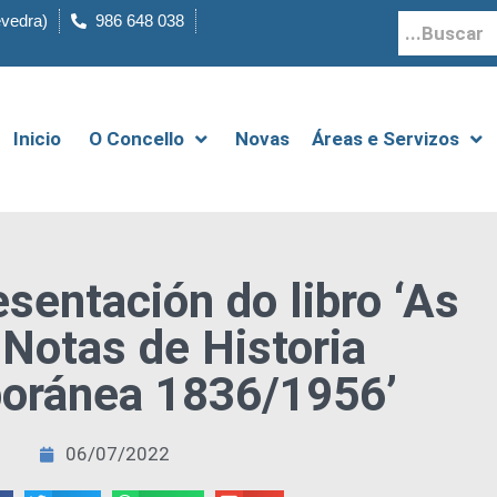
evedra)
986 648 038
Inicio
O Concello
Novas
Áreas e Servizos
sentación do libro ‘As
Notas de Historia
oránea 1836/1956’
06/07/2022