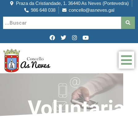
Praza da Cristiandade, 1. 36440 As Neves (Pontevedra)
986 648 038
concello@asneves.gal
Voluntaria