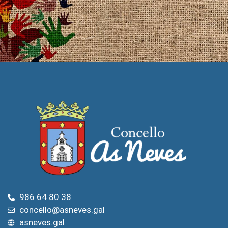
986 64 80 38
concello@asneves.gal
asneves.gal