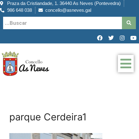
Praza da Cristiandade, 1. 36440 As Neves (Pontevedra)
986 648 038
concello@asneves.gal
parque Cerdeira1