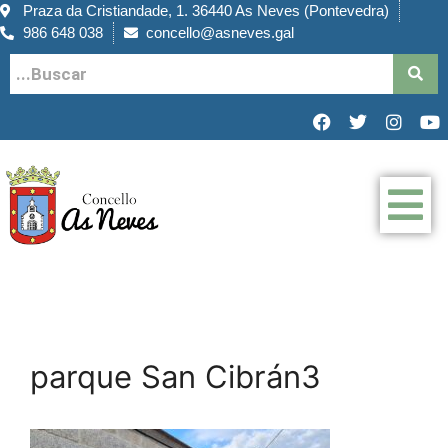
Praza da Cristiandade, 1. 36440 As Neves (Pontevedra)
986 648 038
concello@asneves.gal
parque San Cibrán3