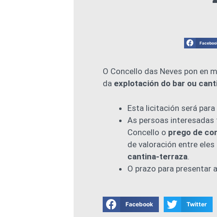
Faceboo
O Concello das Neves pon en ma
da
explotación do bar ou canti
Esta licitación será para
As persoas interesadas 
Concello o
prego de co
de valoración entre eles
cantina-terraza
.
O prazo para presentar 
Facebook
Twitter