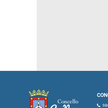
CON
98