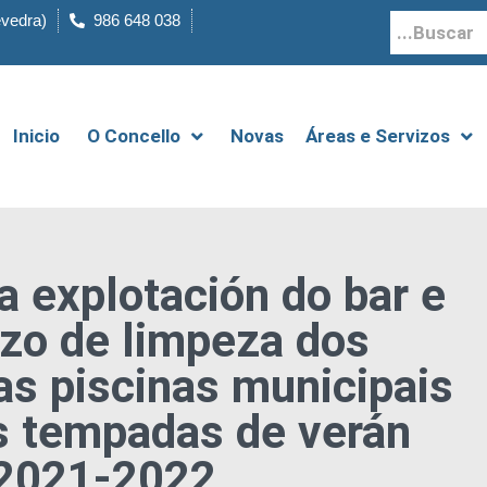
evedra)
986 648 038
Inicio
O Concello
Novas
Áreas e Servizos
da explotación do bar e
izo de limpeza dos
as piscinas municipais
s tempadas de verán
2021-2022