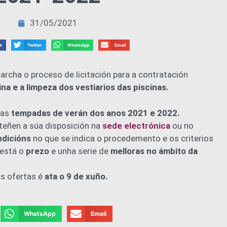
31/05/2021
k
Twitter
WhatsApp
Email
rcha o proceso de licitación para a contratación
na e a limpeza dos vestiarios das piscinas.
 as
tempadas de verán dos anos 2021 e 2022.
teñen a súa disposición na
sede electrónica
ou no
ndicións
no que se indica o procedemento e os criterios
 está o
prezo
e unha serie de
melloras no ámbito da
as ofertas é
ata o 9 de xuño.
WhatsApp
Email