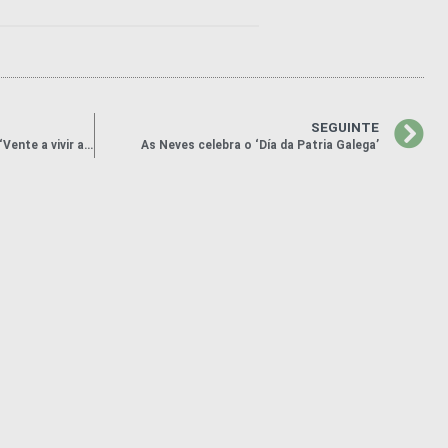
SEGUINTE
As Neves xa está na plataforma ‘Vente a vivir a un pueblo’
As Neves celebra o ‘Día da Patria Galega’