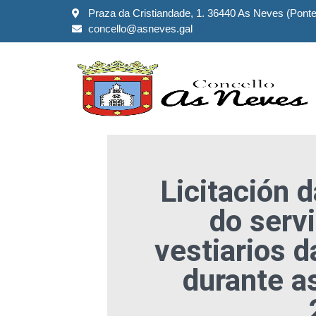
Praza da Cristiandade, 1. 36440 As Neves (Pont
concello@asneves.gal
Licitación 
do serv
vestiarios d
durante a