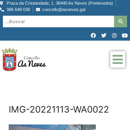
Praza da Cristiandade, 1. 36440 As Neves (Pontevedra)
986 648 038
concello@asneves.gal
IMG-20221113-WA0022