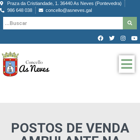
Praza da Cristiandade, 1. 36440 As Neves (Pontevedra)
986 648 038
concello@asneves.gal
POSTOS DE VENDA