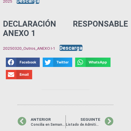
Descarga
2025
DECLARACIÓN RESPONSABLE
ANEXO 1
Descarga
20250320_Outros_ANEXO I-1
Facebook
Twitter
WhatsApp
Email
ANTERIOR
SEGUINTE
Concilia en Semana Santa – 14, 15, 16 e 21 de abril
Listado de Admitidos da Feira do Requeixo e Mel 2025