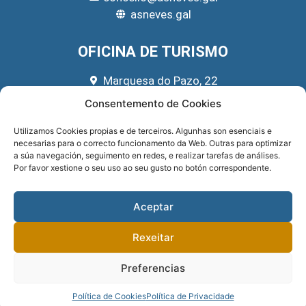
asneves.gal
OFICINA DE TURISMO
Marquesa do Pazo, 22
666 39 45 65
Consentemento de Cookies
turismo@asneves.gal
Utilizamos Cookies propias e de terceiros. Algunhas son esenciais e
necesarias para o correcto funcionamento da Web. Outras para optimizar
REDES SOCIAIS
a súa navegación, seguimento en redes, e realizar tarefas de análises.
Por favor xestione o seu uso ao seu gusto no botón correspondente.
Aceptar
Rexeitar
Preferencias
Sitio implementado por
GNOMIO SOLUCIONES WEB
. Financiado pola
DEPUTACIÓN DE PONTEVEDRA
.
PRIVACIDADE
.
Política de Cookies
Política de Privacidade