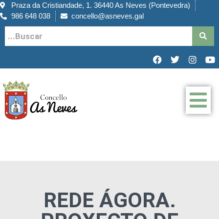
Praza da Cristiandade, 1. 36440 As Neves (Pontevedra)
986 648 038
concello@asneves.gal
REDE ÁGORA.