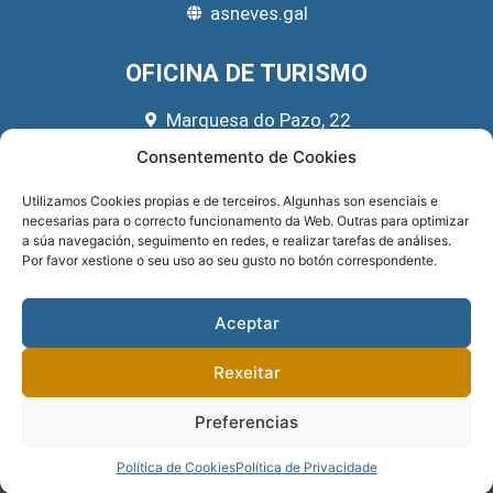
asneves.gal
OFICINA DE TURISMO
Marquesa do Pazo, 22
666 39 45 65
Consentemento de Cookies
turismo@asneves.gal
Utilizamos Cookies propias e de terceiros. Algunhas son esenciais e
necesarias para o correcto funcionamento da Web. Outras para optimizar
REDES SOCIAIS
a súa navegación, seguimento en redes, e realizar tarefas de análises.
Por favor xestione o seu uso ao seu gusto no botón correspondente.
Aceptar
Rexeitar
Preferencias
Sitio implementado por
GNOMIO SOLUCIONES WEB
. Financiado pola
DEPUTACIÓN DE PONTEVEDRA
.
PRIVACIDADE
.
Política de Cookies
Política de Privacidade