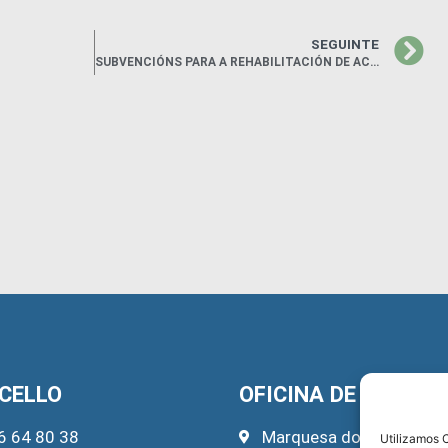
SEGUINTE
SUBVENCIÓNS PARA A REHABILITACIÓN DE ACTUACIÓNS INCLUÍDAS NO PROGRAMADE AXUDA ÁS ACTUACIÓNS DE REHABILITACIÓN A NIVEL DE BARRIO DO PLAN
CELLO
OFICINA DE TURISM
6 64 80 38
Marquesa do Pazo, 22
Utilizamos C