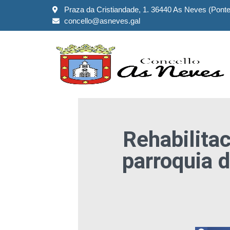
Praza da Cristiandade, 1. 36440 As Neves (Pont
concello@asneves.gal
Rehabilita
parroquia d