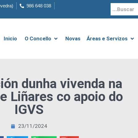
evedra)
986 648 038
Inicio
O Concello
Novas
Áreas e Servizos
ción dunha vivenda na
e Liñares co apoio do
IGVS
23/11/2024