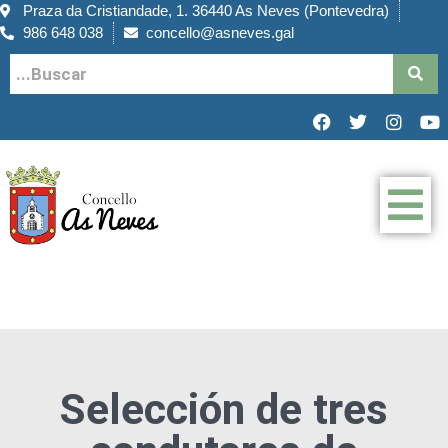
Praza da Cristiandade, 1. 36440 As Neves (Pontevedra)
986 648 038
concello@asneves.gal
Selección de tres