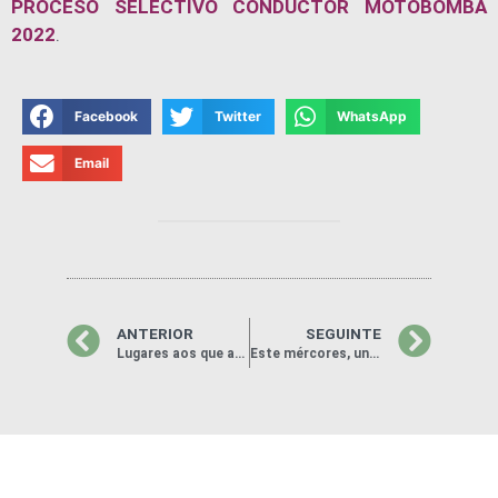
PROCESO SELECTIVO CONDUCTOR MOTOBOMBA
2022
.
Facebook
Twitter
WhatsApp
Email
ANTERIOR
SEGUINTE
Lugares aos que acudirán as rapazas e rapaces admitidos nos Campamentos de Verán ‘As Neves Concilia’
Este mércores, unha nova sesión dos ‘Talleres de Búsqueda de Emprego para Mulleres’