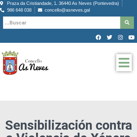
Praza da Cristiandade, 1. 36440 As Neves (Pontevedra)
986 648 038
concello@asneves.gal
Sensibilización contra