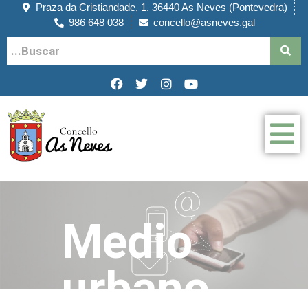
Praza da Cristiandade, 1. 36440 As Neves (Pontevedra)
986 648 038
concello@asneves.gal
Medio
urbano