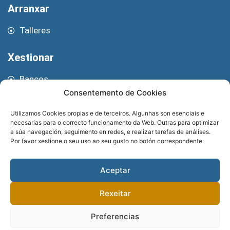
Arranxar
Talleres
Xestionar
Bancos
Correos
Consentemento de Cookies
Asesorías e Aseguradoras
Utilizamos Cookies propias e de terceiros. Algunhas son esenciais e
necesarias para o correcto funcionamento da Web. Outras para optimizar
Reformar
a súa navegación, seguimento en redes, e realizar tarefas de análises.
Por favor xestione o seu uso ao seu gusto no botón correspondente.
Fontanería
Electricidade
Aceptar
Construción
Rexeitar
Preferencias
Sitio implementado por
GNOMIO SOLUCIONES WEB
. Financiado pola