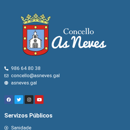
986 64 80 38
concello@asneves.gal
asneves.gal
Servizos Públicos
Sanidade