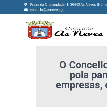
Praza da Cristiandade, 1. 36440 As Neves (Pont
concello@asneves.gal
O Concell
pola pa
empresas, 