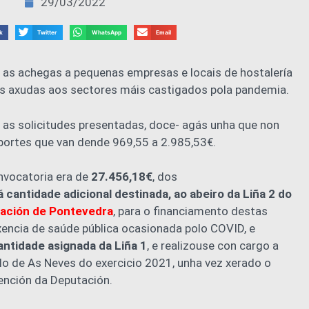
29/03/2022
k
Twitter
WhatsApp
Email
 as achegas a pequenas empresas e locais de hostalería
s axudas aos sectores máis castigados pola pandemia.
 as solicitudes presentadas, doce- agás unha que non
portes que van dende 969,55 a 2.985,53€.
onvocatoria era de
27.456,18€
, dos
cantidade adicional destinada, ao abeiro da Liña 2 do
ación de Pontevedra
, para o financiamento destas
xencia de saúde pública ocasionada polo COVID, e
antidade asignada da Liña 1
, e realizouse con cargo a
o de As Neves do exercicio 2021, unha vez xerado o
ención da Deputación.