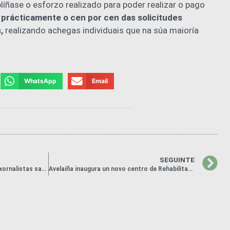
íñase o esforzo realizado para poder realizar o pago
e
prácticamente o cen por cen das solicitudes
,
realizando achegas individuais que na súa maioría
WhatsApp
Email
SEGUINTE
Vintecatro comunicadores/as e xornalistas saharauís e toda Europa, reunidos/as en As Neves
Avelaíña inaugura un novo centro de Rehabilitación Psicosocial e Laboral que dará cobertura ás Comarcas de O Condado, A Paradanta e Salceda