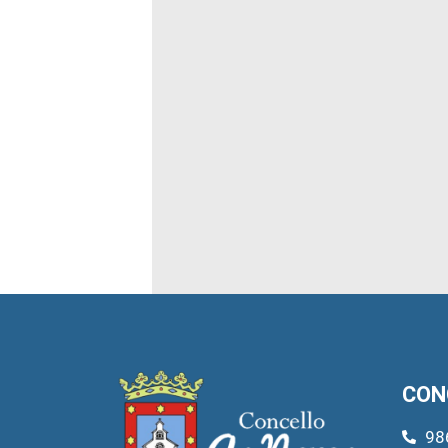
CON
98