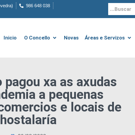
evedra)
986 648 038
Inicio
O Concello
Novas
Áreas e Servizos
o pagou xa as axudas
ndemia a pequenas
comercios e locais de
hostalaría