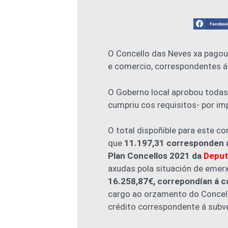
Faceboo
O Concello das Neves xa pagou
e comercio, correspondentes á
O Goberno local aprobou todas
cumpriu cos requisitos- por im
O total dispoñible para este c
que
11.197,31 corresponden á 
Plan Concellos 2021 da
Deput
axudas pola situación de emer
16.258,87€, correpondían á c
cargo ao orzamento do Concell
crédito correspondente á subv