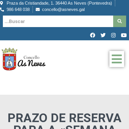
Praza da Cristiandade, 1. 36440 As Neves (Pontevedra)
986 648 038
concello@asneves.gal
PRAZO DE RESERVA