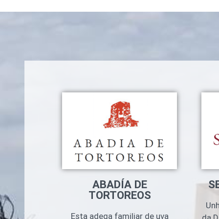
S
ABADÍA DE
TORTOREOS
Unh
Esta adega familiar de uva
da D