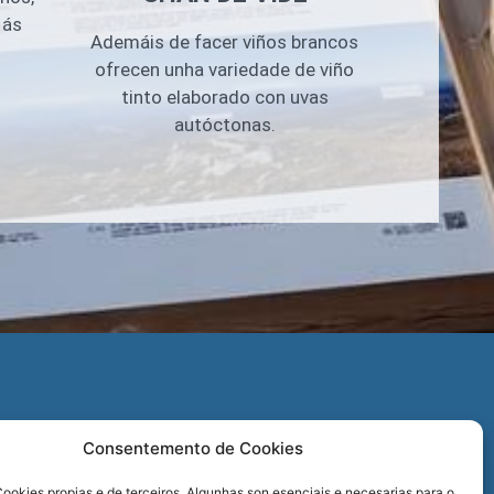
 ás
Ademáis de facer viños brancos
ofrecen unha variedade de viño
tinto elaborado con uvas
autóctonas.
O
Consentemento de Cookies
REDES SOCIAIS
ookies propias e de terceiros. Algunhas son esenciais e necesarias para o