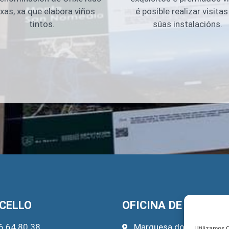
é posible realizar visitas
xas, xa que elabora viños
súas instalacións.
tintos.
CELLO
OFICINA DE TURISM
6 64 80 38
Marquesa do Pazo, 22
Utilizamos C