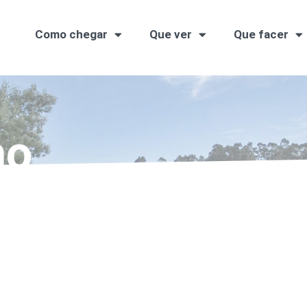
Como chegar
Que ver
Que facer
mo