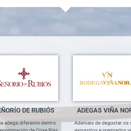
ADEGAS VIÑA NO
EÑORÍO DE RUBIÓS
Ademais de degustar os 
a adega diferente dentro
exquisitos e premiados vi
enominación de Orixe Rías