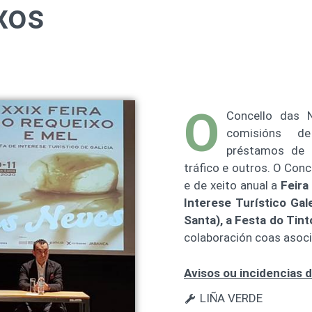
xos
O
Concello das 
comisións de
préstamos de m
tráfico e outros. O Con
e de xeito anual a
Feira
Interese Turístico Ga
Santa), a Festa do Tint
colaboración coas asoci
Avisos ou incidencias d
LIÑA VERDE