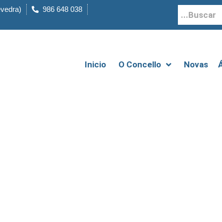
evedra)
986 648 038
Inicio
O Concello
Novas