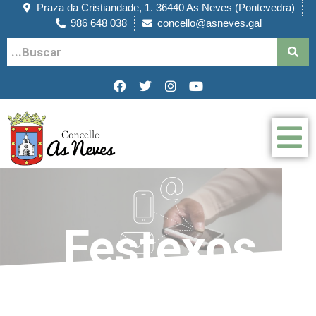
Praza da Cristiandade, 1. 36440 As Neves (Pontevedra)
986 648 038
concello@asneves.gal
Festexos