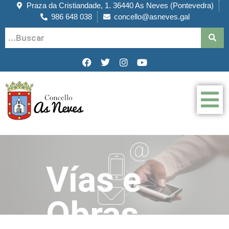
Praza da Cristiandade, 1. 36440 As Neves (Pontevedra)
986 648 038
concello@asneves.gal
Vías e
Obras