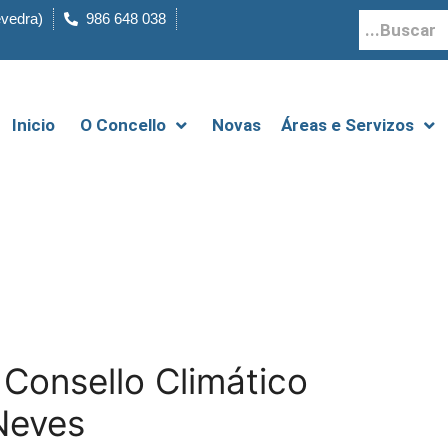
evedra)
986 648 038
Inicio
O Concello
Novas
Áreas e Servizos
Consello Climático
Neves