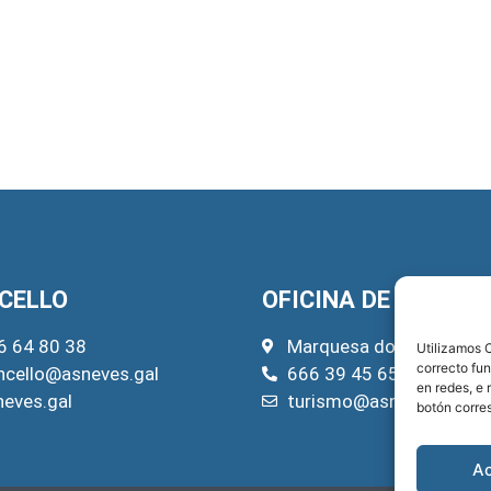
CELLO
OFICINA DE TURISM
6 64 80 38
Marquesa do Pazo, 22
Utilizamos C
correcto fu
ncello@asneves.gal
666 39 45 65
en redes, e 
neves.gal
turismo@asneves.gal
botón corre
A