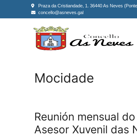
Praza da Cristiandade, 1. 36440 As Neves (Pont
concello@asneves.gal
Mocidade
Reunión mensual do 
Asesor Xuvenil das 