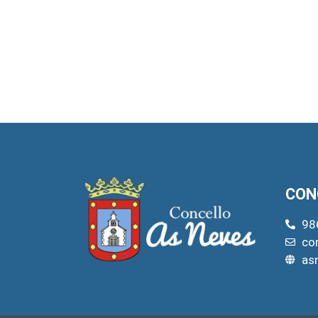
CON
98
co
as