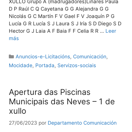
XULLO Grupo A (madrugadores)Liñares Paula
D P Raúl C Q Cayetana G G Alejandra G G
Nicolás G C Martín F V Gael F V Joaquín P G
Lucía G R Lucía S J Laura S J Iría S D Diego S D
Hector G J Laia A F Baia F F Celia R R …
Leer
más
Anuncios-e-Licitacións
,
Comunicación
,
Mocidade
,
Portada
,
Servizos-sociais
Apertura das Piscinas
Municipais das Neves – 1 de
xullo
27/06/2023
por
Departamento Comunicación