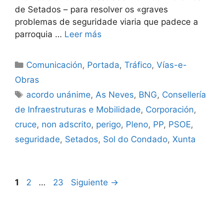
de Setados – para resolver os «graves
problemas de seguridade viaria que padece a
parroquia …
Leer más
Comunicación
,
Portada
,
Tráfico
,
Vías-e-
Obras
acordo unánime
,
As Neves
,
BNG
,
Consellería
de Infraestruturas e Mobilidade
,
Corporación
,
cruce
,
non adscrito
,
perigo
,
Pleno
,
PP
,
PSOE
,
seguridade
,
Setados
,
Sol do Condado
,
Xunta
1
2
…
23
Siguiente
→