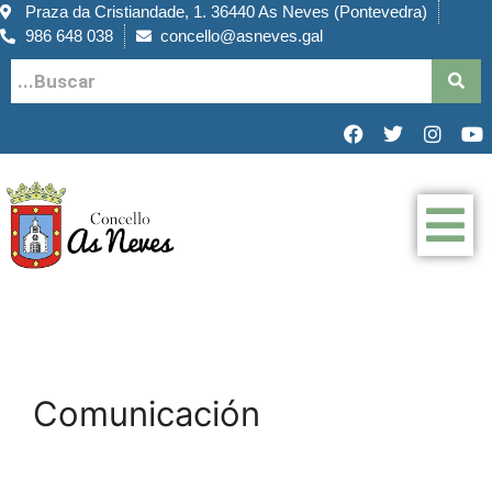
Praza da Cristiandade, 1. 36440 As Neves (Pontevedra)
986 648 038
concello@asneves.gal
Comunicación