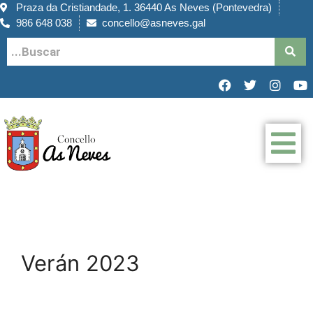
Praza da Cristiandade, 1. 36440 As Neves (Pontevedra)
986 648 038
concello@asneves.gal
Verán 2023