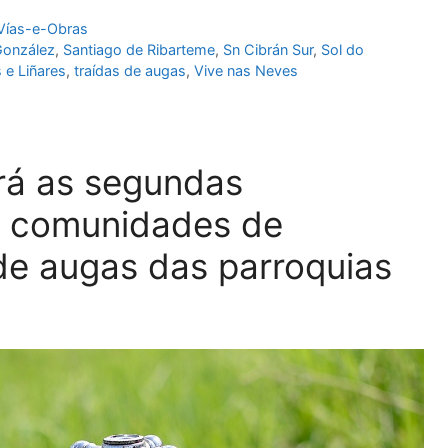
Vías-e-Obras
González
,
Santiago de Ribarteme
,
Sn Cibrán Sur
,
Sol do
 e Liñares
,
traídas de augas
,
Vive nas Neves
rá as segundas
s comunidades de
 de augas das parroquias