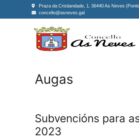
Praza da Cristiandade, 1. 36440 As Neves (Pont
concello@asneves.gal
Augas
Subvencións para as
2023