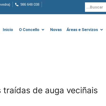
evedra)
986 648 038
Inicio
O Concello
Novas
Áreas e Servizos
 traídas de auga veciñais