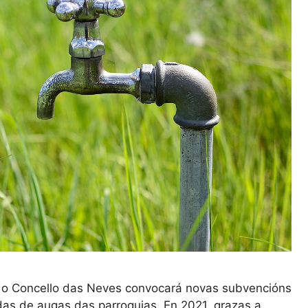
, o Concello das Neves convocará novas subvencións
das de augas das parroquias. En 2021, grazas a