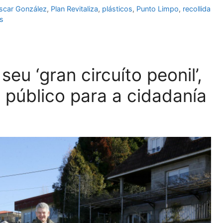
scar González
,
Plan Revitaliza
,
plásticos
,
Punto Limpo
,
recollida
s
eu ‘gran circuíto peonil’,
público para a cidadanía