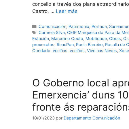
concello a través dos plans extraordinari
Castro, …
Leer más
Comunicación
,
Patrimonio
,
Portada
,
Saneamen
Carmela Silva
,
CEIP Marquesa do Pazo da Me
Estación
,
Marcelino Couto
,
Mobilidade
,
Obras
,
Ós
proxexctos
,
ReacPon
,
Rocía Barreiro
,
Rosalía de 
Condado
,
veciñas
,
veciños
,
Vive nas Neves
,
Xosé
O Goberno local apr
Emerxencia’ duns 10
fronte ás reparació
10/01/2023
por
Departamento Comunicación