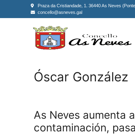
Praza da Cristiandade, 1. 36440 As Neves (Pont
concello@asneves.gal
Óscar González
As Neves aumenta a 
contaminación, pas