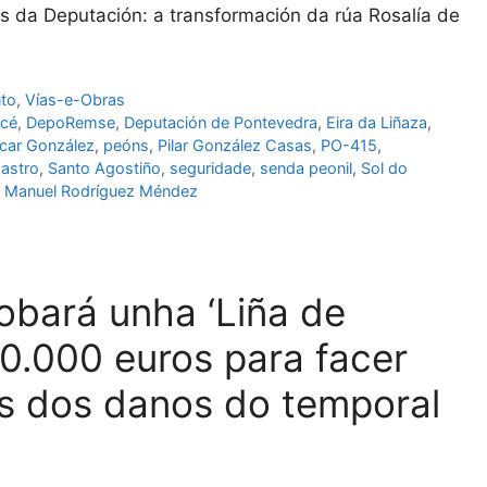
os da Deputación: a transformación da rúa Rosalía de
to
,
Vías-e-Obras
rcé
,
DepoRemse
,
Deputación de Pontevedra
,
Eira da Liñaza
,
car González
,
peóns
,
Pilar González Casas
,
PO-415
,
Castro
,
Santo Agostiño
,
seguridade
,
senda peonil
,
Sol do
 Manuel Rodríguez Méndez
obará unha ‘Liña de
0.000 euros para facer
ns dos danos do temporal