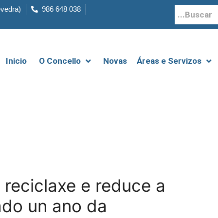
evedra)
986 648 038
Inicio
O Concello
Novas
Áreas e Servizos
reciclaxe e reduce a
ado un ano da