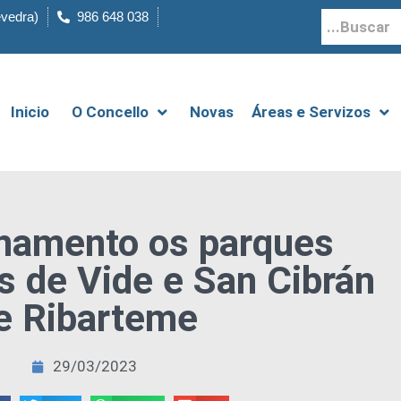
evedra)
986 648 038
Inicio
O Concello
Novas
Áreas e Servizos
onamento os parques
s de Vide e San Cibrán
e Ribarteme
29/03/2023