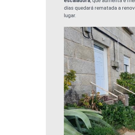
escaladora
, que aumenta e mel
días quedará rematada a renov
lugar.