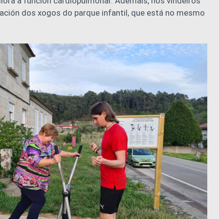
lora a función cardiopulmonar. Ademais, nos vindeiros
ación dos xogos do parque infantil, que está no mesmo