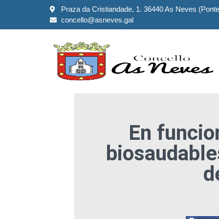
Praza da Cristiandade, 1. 36440 As Neves (Pont
concello@asneves.gal
En funci
biosaudable
d