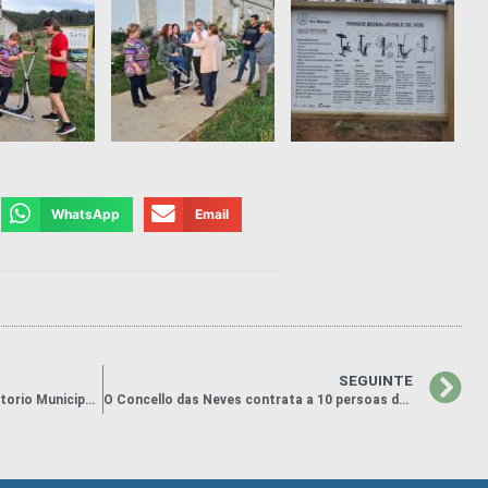
WhatsApp
Email
SEGUINTE
Acto de cambio de nome do Auditorio Municipal, que pasará a chamarse ‘José Gil’
O Concello das Neves contrata a 10 persoas desempregadas, a xornada completa, con cargo ao ‘Plan Concellos’ da Deputación de Pontevedra