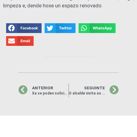
limpeza e, dende hoxe un espazo renovado.
Facebook
Twitter
WhatsApp
Email
ANTERIOR
SEGUINTE
Xa se poden solicitar os postos para a ‘XXX Feira do Requeixo e do Mel’
O alcalde invita ao presidente Rueda a que se achegue ás zonas das Neves afectadas polo temporal de xaneiro