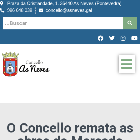
Praza da Cristiandade, 1. 36440 As Neves (Pontevedra)
986 648 038
concello@asneves.gal
O Concello remata as