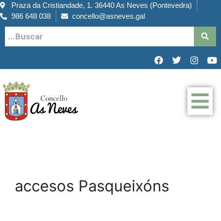
Praza da Cristiandade, 1. 36440 As Neves (Pontevedra)
986 648 038
concello@asneves.gal
accesos Pasqueixóns