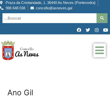
Praza da Cristiandade, 1. 36440 As Neves (Pontevedra)
986 648 038
concello@asneves.gal
Ano Gil