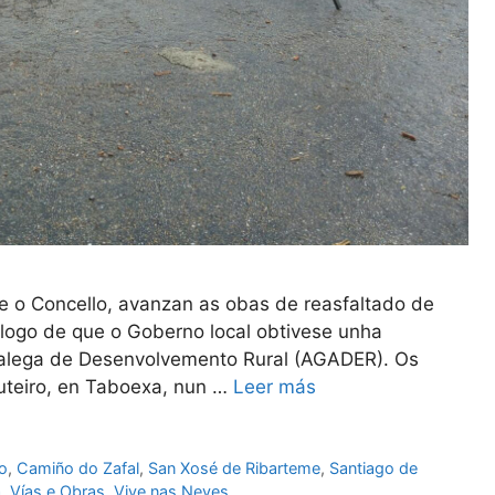
e o Concello, avanzan as obas de reasfaltado de
, logo de que o Goberno local obtivese unha
Galega de Desenvolvemento Rural (AGADER). Os
uteiro, en Taboexa, nun …
Leer más
o
,
Camiño do Zafal
,
San Xosé de Ribarteme
,
Santiago de
a
,
Vías e Obras
,
Vive nas Neves