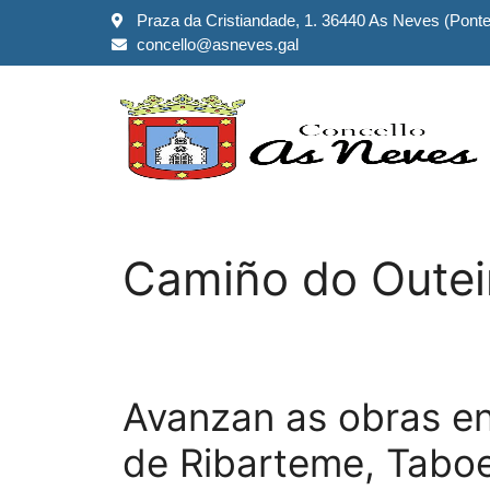
Praza da Cristiandade, 1. 36440 As Neves (Pont
concello@asneves.gal
Camiño do Outei
Avanzan as obras en
de Ribarteme, Tabo