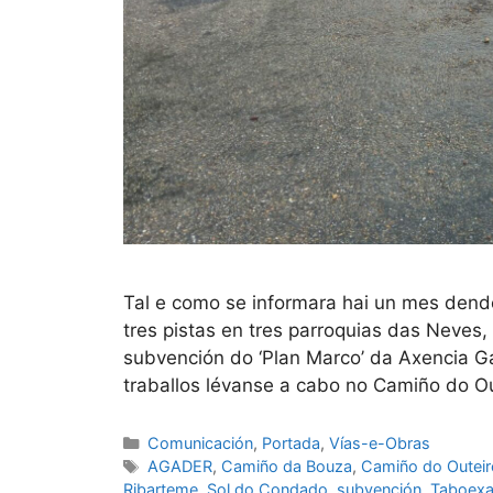
Tal e como se informara hai un mes dend
tres pistas en tres parroquias das Neves
subvención do ‘Plan Marco’ da Axencia 
traballos lévanse a cabo no Camiño do O
Comunicación
,
Portada
,
Vías-e-Obras
AGADER
,
Camiño da Bouza
,
Camiño do Outeir
Ribarteme
,
Sol do Condado
,
subvención
,
Taboex