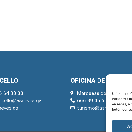
CELLO
OFICINA DE TURISM
6 64 80 38
Marquesa do Pazo, 22
Utilizamos C
correcto fu
ncello@asneves.gal
666 39 45 65
en redes, e 
neves.gal
turismo@asneves.gal
botón corre
A