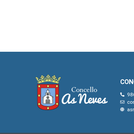
CON
98
co
as