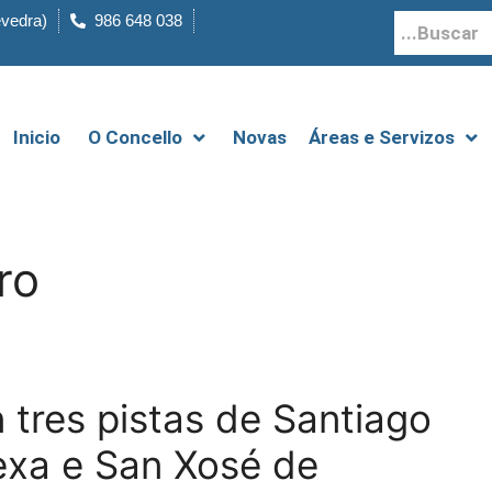
evedra)
986 648 038
Inicio
O Concello
Novas
Áreas e Servizos
ro
 tres pistas de Santiago
exa e San Xosé de