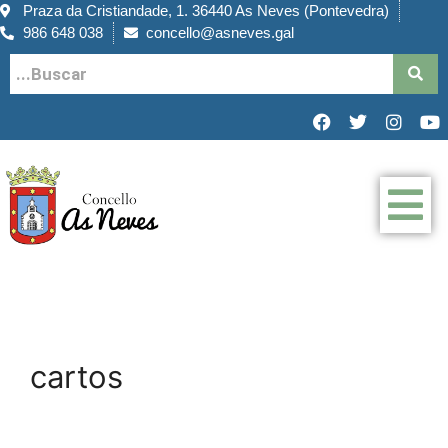
Praza da Cristiandade, 1. 36440 As Neves (Pontevedra)
986 648 038
concello@asneves.gal
cartos