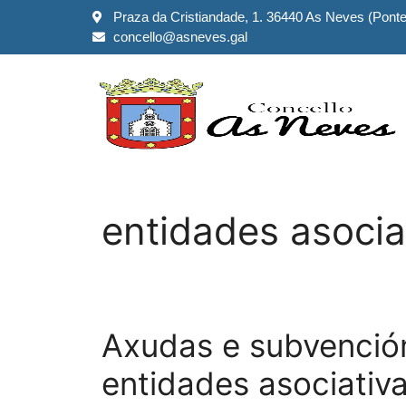
Praza da Cristiandade, 1. 36440 As Neves (Pont
concello@asneves.gal
entidades asocia
Axudas e subvenció
entidades asociativ