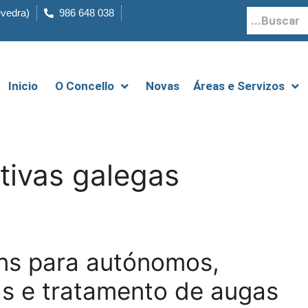
evedra)
986 648 038
Inicio
O Concello
Novas
Áreas e Servizos
tivas galegas
ns para autónomos,
as e tratamento de augas