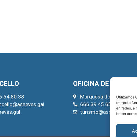
CELLO
OFICINA DE TURISM
6 64 80 38
Marquesa do Pazo, 22
Utilizamos C
correcto fu
ncello@asneves.gal
666 39 45 65
en redes, e 
neves.gal
turismo@asneves.gal
botón corre
A