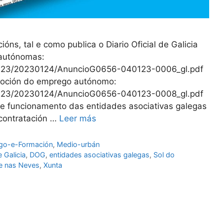
ns, tal e como publica o Diario Oficial de Galicia
 autónomas:
/2023/20230124/AnuncioG0656-040123-0006_gl.pdf
oción do emprego autónomo:
/2023/20230124/AnuncioG0656-040123-0008_gl.pdf
de funcionamento das entidades asociativas galegas
contratación …
Leer más
go-e-Formación
,
Medio-urbán
e Galicia
,
DOG
,
entidades asociativas galegas
,
Sol do
e nas Neves
,
Xunta