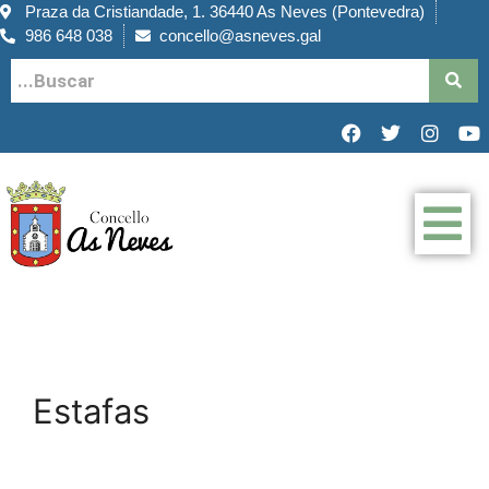
Praza da Cristiandade, 1. 36440 As Neves (Pontevedra)
986 648 038
concello@asneves.gal
Estafas