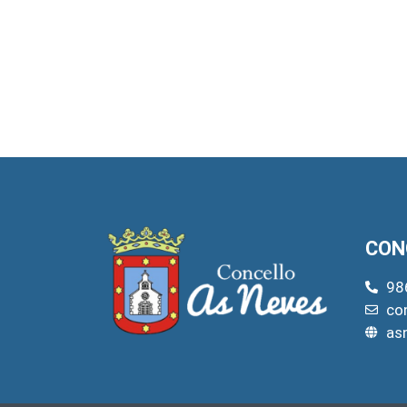
CON
98
co
as