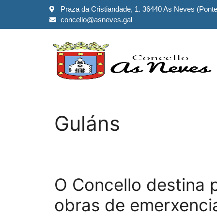
Praza da Cristiandade, 1. 36440 As Neves (Pont
concello@asneves.gal
Guláns
O Concello destina 
obras de emerxenci