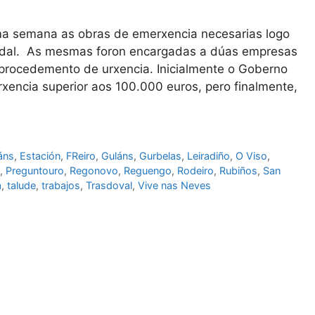
ma semana as obras de emerxencia necesarias logo
adal. As mesmas foron encargadas a dúas empresas
 procedemento de urxencia. Inicialmente o Goberno
xencia superior aos 100.000 euros, pero finalmente,
áns
,
Estación
,
FReiro
,
Guláns
,
Gurbelas
,
Leiradiño
,
O Viso
,
,
Preguntouro
,
Regonovo
,
Reguengo
,
Rodeiro
,
Rubiños
,
San
a
,
talude
,
trabajos
,
Trasdoval
,
Vive nas Neves