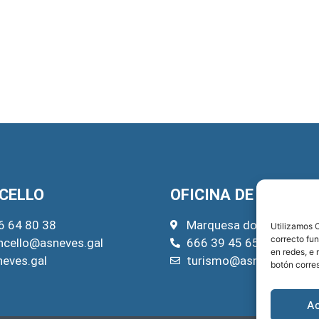
CELLO
OFICINA DE TURISM
6 64 80 38
Marquesa do Pazo, 22
Utilizamos C
correcto fu
ncello@asneves.gal
666 39 45 65
en redes, e 
neves.gal
turismo@asneves.gal
botón corre
A