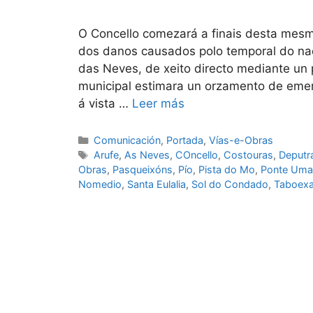
O Concello comezará a finais desta mes
dos danos causados polo temporal do n
das Neves, de xeito directo mediante un
municipal estimara un orzamento de emer
á vista …
Leer más
Comunicación
,
Portada
,
Vías-e-Obras
Arufe
,
As Neves
,
COncello
,
Costouras
,
Deputr
Obras
,
Pasqueixóns
,
Pío
,
Pista do Mo
,
Ponte Uma
Nomedio
,
Santa Eulalia
,
Sol do Condado
,
Taboex