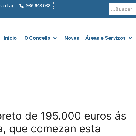
evedra)
986 648 038
Inicio
O Concello
Novas
Áreas e Servizos
preto de 195.000 euros ás
a, que comezan esta