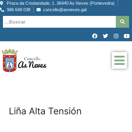
Praza da Cristiandade, 1. 36440 As Neves (Pontevedra)
986 648 038
concello@asneves.gal
Liña Alta Tensión