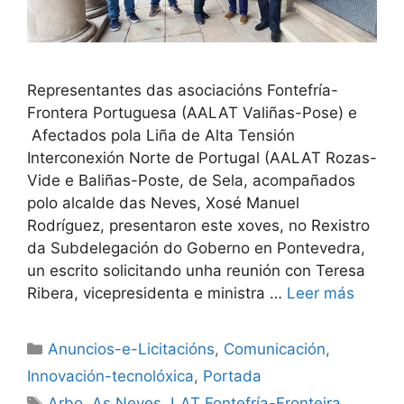
Representantes das asociacións Fontefría-
Frontera Portuguesa (AALAT Valiñas-Pose) e
Afectados pola Liña de Alta Tensión
Interconexión Norte de Portugal (AALAT Rozas-
Vide e Baliñas-Poste, de Sela, acompañados
polo alcalde das Neves, Xosé Manuel
Rodríguez, presentaron este xoves, no Rexistro
da Subdelegación do Goberno en Pontevedra,
un escrito solicitando unha reunión con Teresa
Ribera, vicepresidenta e ministra …
Leer más
Anuncios-e-Licitacións
,
Comunicación
,
Innovación-tecnolóxica
,
Portada
Arbo
,
As Neves
,
LAT Fontefría-Fronteira