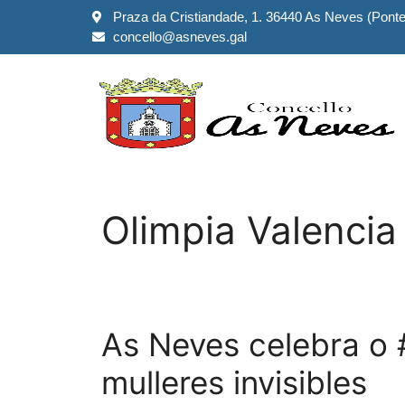
Praza da Cristiandade, 1. 36440 As Neves (Pont
concello@asneves.gal
Olimpia Valencia
As Neves celebra o 
mulleres invisibles