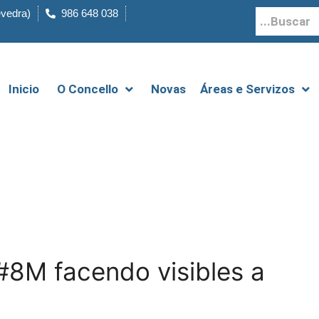
evedra)
986 648 038
Inicio
O Concello
Novas
Áreas e Servizos
#8M facendo visibles a