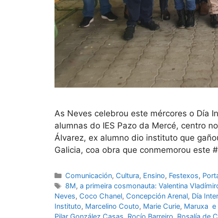
As Neves celebrou este mércores o Día In
alumnas do IES Pazo da Mercé, centro no
Álvarez, ex alumno dio instituto que gañ
Galicia, coa obra que conmemorou este #
Comunicación
,
Cultura
,
Ensino
,
Festexos
,
Port
8M
,
a primeira cosmonauta: Valentina Vladími
Neves
,
Coco Chanel
,
Concepción Arenal
,
Día Inte
Instituto
,
Marcelino Couto
,
Marie Curie
,
Maruxa ​ e
Pilar González Casas
,
Rocío Barreiro
,
Rosalía de C