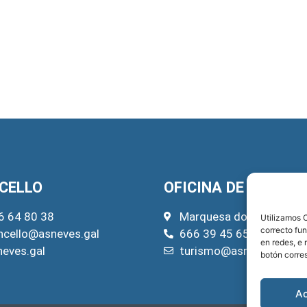
CELLO
OFICINA DE TURISM
6 64 80 38
Marquesa do Pazo, 22
Utilizamos C
correcto fu
ncello@asneves.gal
666 39 45 65
en redes, e 
neves.gal
turismo@asneves.gal
botón corre
A