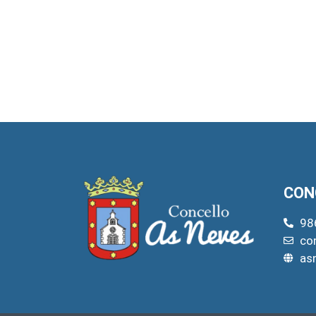
CON
98
co
as