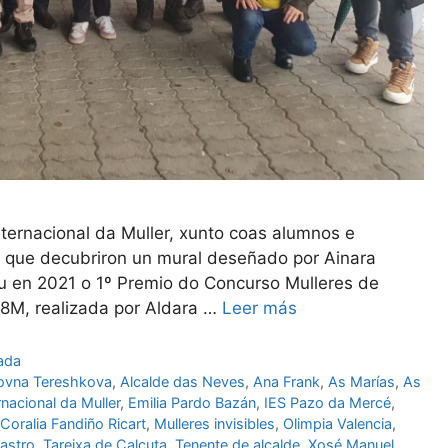
ternacional da Muller, xunto coas alumnos e
 que decubriron un mural deseñado por Ainara
ou en 2021 o 1º Premio do Concurso Mulleres de
8M, realizada por Aldara …
Leer más
ada
rovna Tereshkova
,
Alcalde das Neves
,
Ana Frank
,
As Marías
,
As
rnacional da Muller
,
Emilia Pardo Bazán
,
IES Pazo da Mercé
,
 Coralia Fandiño Ricart
,
Mulleres invisibles
,
Olimpia Valencia
,
astro
,
Tareixa de Calcuta
,
Tenente de alcalde
,
Xosé Manuel