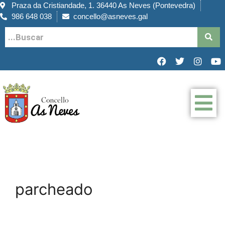
Praza da Cristiandade, 1. 36440 As Neves (Pontevedra)
986 648 038
concello@asneves.gal
parcheado