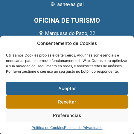
asneves.gal
OFICINA DE TURISMO
Marquesa do Pazo, 22
666 39 45 65
Consentemento de Cookies
turismo@asneves.gal
Utilizamos Cookies propias e de terceiros. Algunhas son esenciais e
necesarias para o correcto funcionamento da Web. Outras para optimizar
REDES SOCIAIS
a súa navegación, seguimento en redes, e realizar tarefas de análises.
Por favor xestione o seu uso ao seu gusto no botón correspondente.
Aceptar
Rexeitar
Preferencias
Sitio implementado por
GNOMIO SOLUCIONES WEB
. Financiado pola
DEPUTACIÓN DE PONTEVEDRA
.
PRIVACIDADE
.
Política de Cookies
Política de Privacidade