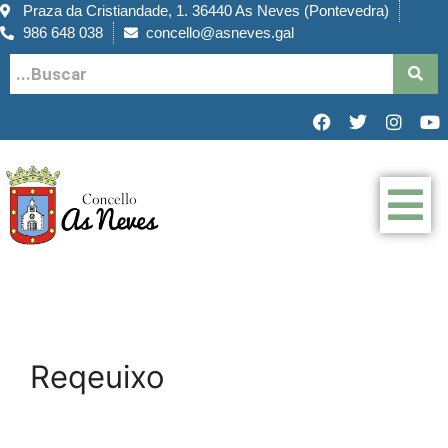
Praza da Cristiandade, 1. 36440 As Neves (Pontevedra)
986 648 038
concello@asneves.gal
Reqeuixo