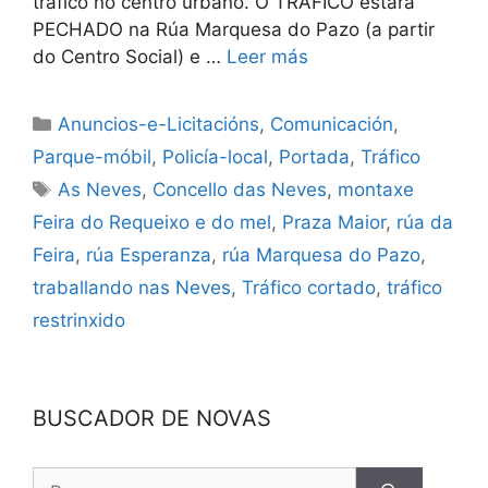
tráfico no centro urbano. O TRÁFICO estará
PECHADO na Rúa Marquesa do Pazo (a partir
do Centro Social) e …
Leer más
Anuncios-e-Licitacións
,
Comunicación
,
Parque-móbil
,
Policía-local
,
Portada
,
Tráfico
As Neves
,
Concello das Neves
,
montaxe
Feira do Requeixo e do mel
,
Praza Maior
,
rúa da
Feira
,
rúa Esperanza
,
rúa Marquesa do Pazo
,
traballando nas Neves
,
Tráfico cortado
,
tráfico
restrinxido
BUSCADOR DE NOVAS