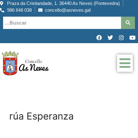
Praza da Cristiandade, 1. 36440 As Neves (Pontevedra)
986 648 038
concello@asneves.gal
rúa Esperanza