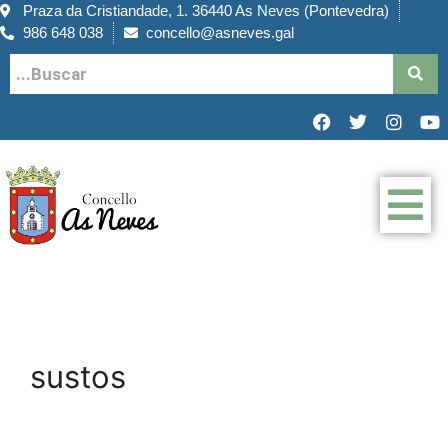
Praza da Cristiandade, 1. 36440 As Neves (Pontevedra)
986 648 038
concello@asneves.gal
sustos