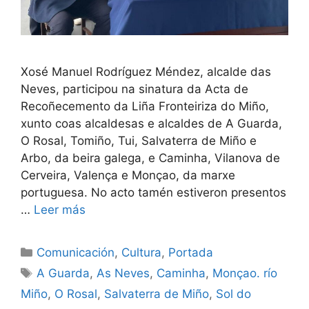
Xosé Manuel Rodríguez Méndez, alcalde das
Neves, participou na sinatura da Acta de
Recoñecemento da Liña Fronteiriza do Miño,
xunto coas alcaldesas e alcaldes de A Guarda,
O Rosal, Tomiño, Tui, Salvaterra de Miño e
Arbo, da beira galega, e Caminha, Vilanova de
Cerveira, Valença e Monçao, da marxe
portuguesa. No acto tamén estiveron presentos
…
Leer más
Comunicación
,
Cultura
,
Portada
A Guarda
,
As Neves
,
Caminha
,
Monçao. río
Miño
,
O Rosal
,
Salvaterra de Miño
,
Sol do