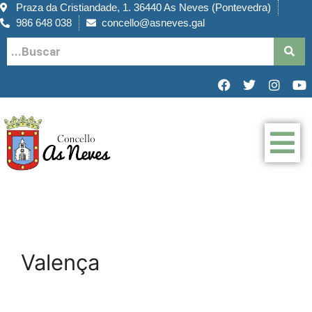
Praza da Cristiandade, 1. 36440 As Neves (Pontevedra)
986 648 038
concello@asneves.gal
Valença