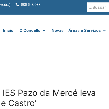
evedra)
986 648 038
Inicio
O Concello
Novas
Áreas e Servizos
o IES Pazo da Mercé leva
e Castro’