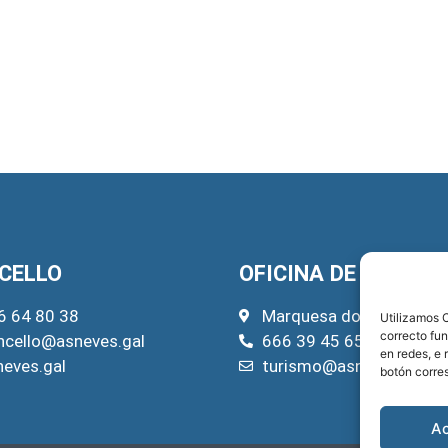
CELLO
OFICINA DE TURISM
6 64 80 38
Marquesa do Pazo, 22
Utilizamos C
correcto fu
ncello@asneves.gal
666 39 45 65
en redes, e 
neves.gal
turismo@asneves.gal
botón corre
A