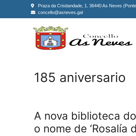
Praza da Cristiandade, 1. 36440 As Neves (Pont
concello@asneves.gal
185 aniversario
A nova biblioteca d
o nome de ‘Rosalía d