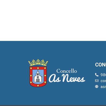
CON
98
co
as