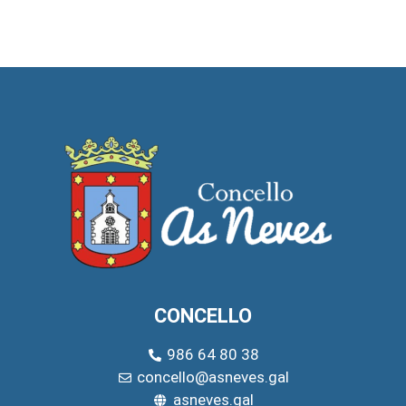
CONCELLO
986 64 80 38
concello@asneves.gal
asneves.gal