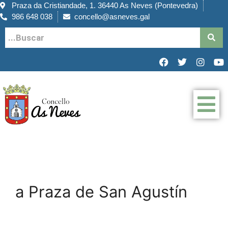
Praza da Cristiandade, 1. 36440 As Neves (Pontevedra)
986 648 038
concello@asneves.gal
a Praza de San Agustín