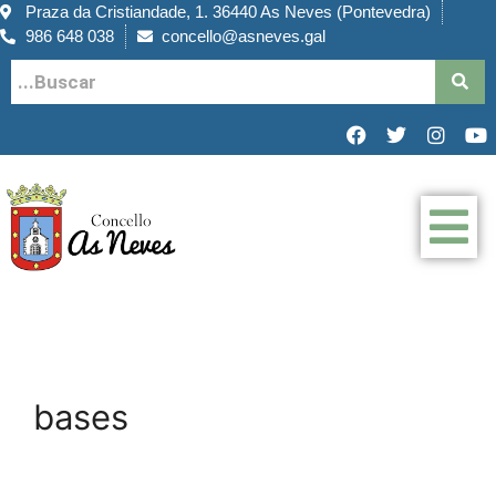
Praza da Cristiandade, 1. 36440 As Neves (Pontevedra)
986 648 038
concello@asneves.gal
bases