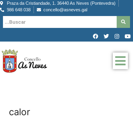
Praza da Cristiandade, 1. 36440 As Neves (Pontevedra)
986 648 038
concello@asneves.gal
calor