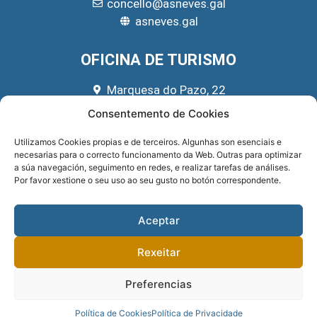
concello@asneves.gal
asneves.gal
OFICINA DE TURISMO
Marquesa do Pazo, 22
666 39 45 65
Consentemento de Cookies
turismo@asneves.gal
Utilizamos Cookies propias e de terceiros. Algunhas son esenciais e
necesarias para o correcto funcionamento da Web. Outras para optimizar
REDES SOCIAIS
a súa navegación, seguimento en redes, e realizar tarefas de análises.
Por favor xestione o seu uso ao seu gusto no botón correspondente.
Aceptar
Rexeitar
Preferencias
Sitio implementado por
GNOMIO SOLUCIONES WEB
. Financiado pola
DEPUTACIÓN DE PONTEVEDRA
.
PRIVACIDADE
.
Política de Cookies
Política de Privacidade