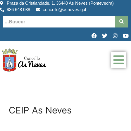
Praza da Cristiandade, 1. 36440 As Neves (Pontevedra)
986 648 038
concello@asneves.gal
CEIP As Neves