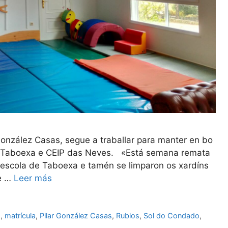
 González Casas, segue a traballar para manter en bo
e Taboexa e CEIP das Neves. «Está semana remata
 escola de Taboexa e tamén se limparon os xardíns
de …
Leer más
o
,
matrícula
,
Pilar González Casas
,
Rubios
,
Sol do Condado
,