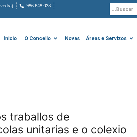
evedra)
986 648 038
Inicio
O Concello
Novas
Áreas e Servizos
s traballos de
las unitarias e o colexio