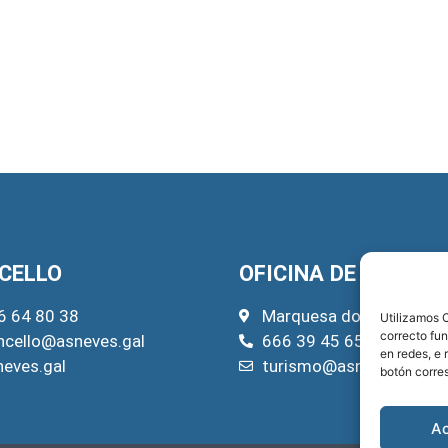
CELLO
OFICINA DE TURISM
6 64 80 38
Marquesa do Pazo, 22
Utilizamos C
correcto fu
ncello@asneves.gal
666 39 45 65
en redes, e 
neves.gal
turismo@asneves.gal
botón corre
A