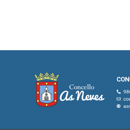
CON
98
co
as