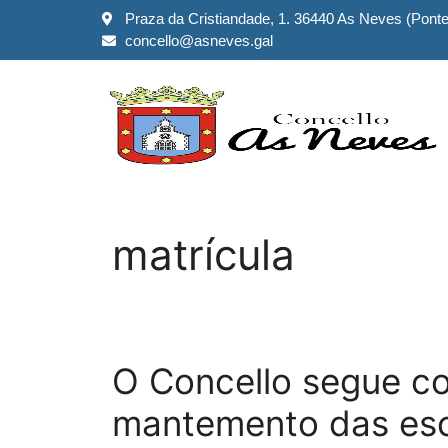
Praza da Cristiandade, 1. 36440 As Neves (Pont
concello@asneves.gal
matrícula
O Concello segue co
mantemento das esco