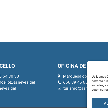
CELLO
OFICINA DE TURISM
6 64 80 38
Marquesa do Pazo, 22
Utilizamos C
correcto fu
ncello@asneves.gal
666 39 45 65
en redes, e 
neves.gal
turismo@asneves.gal
botón corre
A