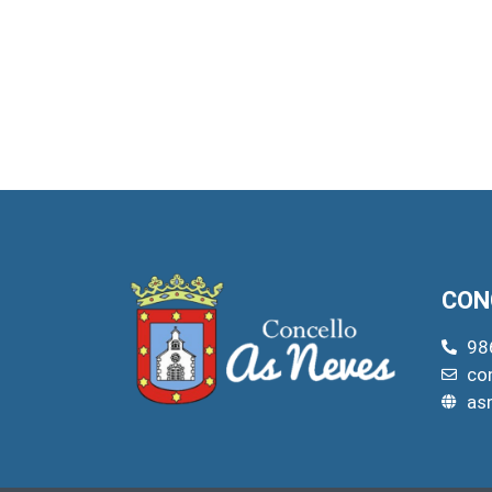
CON
98
co
as