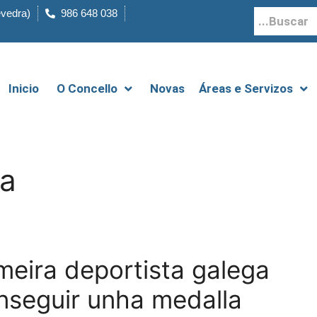
evedra)
986 648 038
Inicio
O Concello
Novas
Áreas e Servizos
ga
meira deportista galega
nseguir unha medalla