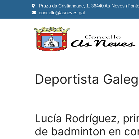
Praza da Cristiandade, 1. 36440 As Neves (Pont
concello@asneves.gal
Deportista Gale
Lucía Rodríguez, pri
de badminton en co