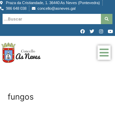
Praza da Cristiandade, 1. 36440 As Neves (Pontevedra)
986 648 038
concello@asneves.gal
fungos