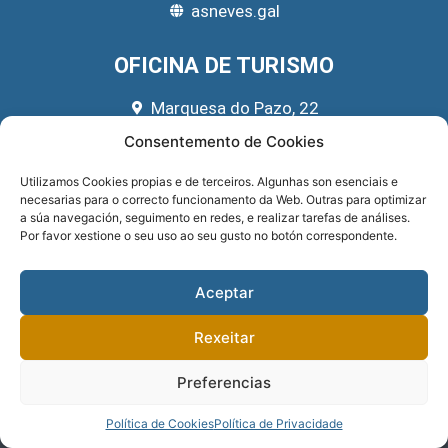
asneves.gal
OFICINA DE TURISMO
Marquesa do Pazo, 22
666 39 45 65
Consentemento de Cookies
turismo@asneves.gal
Utilizamos Cookies propias e de terceiros. Algunhas son esenciais e
necesarias para o correcto funcionamento da Web. Outras para optimizar
REDES SOCIAIS
a súa navegación, seguimento en redes, e realizar tarefas de análises.
Por favor xestione o seu uso ao seu gusto no botón correspondente.
Aceptar
Rexeitar
Preferencias
Sitio implementado por
GNOMIO SOLUCIONES WEB
. Financiado pola
DEPUTACIÓN DE PONTEVEDRA
.
PRIVACIDADE
.
Política de Cookies
Política de Privacidade