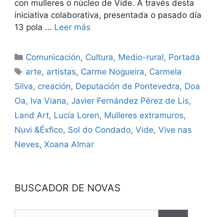
con mulleres o núcleo de Vide. A través desta
iniciativa colaborativa, presentada o pasado día
13 pola …
Leer más
Comunicación
,
Cultura
,
Medio-rural
,
Portada
arte
,
artistas
,
Carme Nogueira
,
Carmela
Silva
,
creación
,
Deputación de Pontevedra
,
Doa
Oa
,
Iva Viana
,
Javier Fernández Pérez de Lis
,
Land Art
,
Lucía Loren
,
Mulleres extramuros
,
Nuvi &Éxfico
,
Sol do Condado
,
Vide
,
Vive nas
Neves
,
Xoana Almar
BUSCADOR DE NOVAS