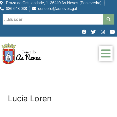
Praza da Cristiandade, 1. 36440 As Neves (Pontevedra)
986 648 038
concello@asneves.gal
Lucía Loren