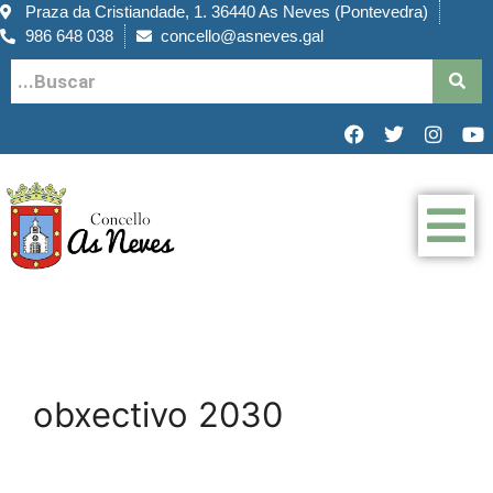
Praza da Cristiandade, 1. 36440 As Neves (Pontevedra)
986 648 038
concello@asneves.gal
obxectivo 2030